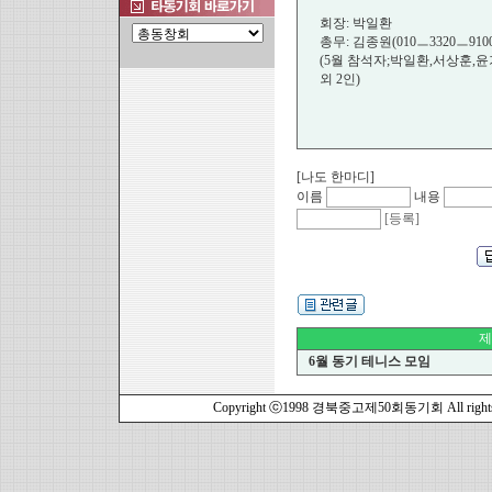
회장: 박일환
총무: 김종원(010ㅡ3320ㅡ9100
(5월 참석자;박일환,서상훈,
외 2인)
[나도 한마디]
이름
내용
[등록]
제
6월 동기 테니스 모임
Copyright ⓒ1998 경북중고제50회동기회 All rights r