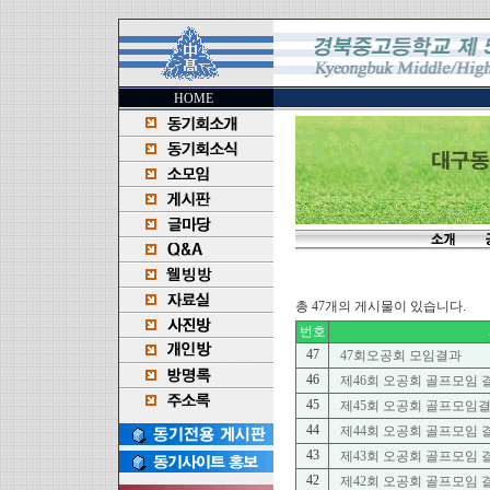
HOME
총 47개의 게시물이 있습니다.
번호
47
47회오공회 모임결과
46
제46회 오공회 골프모임 
45
제45회 오공회 골프모임
44
제44회 오공회 골프모임 
43
제43회 오공회 골프모임 
42
제42회 오공회 골프모임 