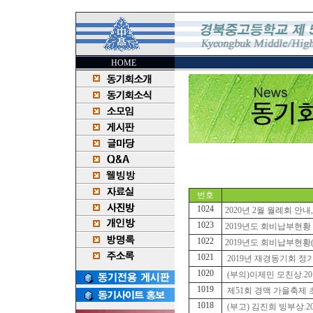
HOME
번호
1024
2020년 2월 월례회 안내, 20
1023
2019년도 회비납부현황 (2
1022
2019년도 회비납부현황(20
1021
2019년 재경동기회 정기총회
1020
(부의)이제민 모친상.2019.
1019
제51회 경맥 가을축제 초대
1018
(부고) 김진희 빙부상.2019