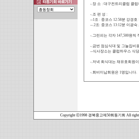
-.장 소 : 대구컨트리클럽 클
-.조 편 성 :
--1조 : 중코스 12:58분 강
--.2조: 중코스 13:12분 이
-.그린피는 각자 147,500원
-.금번 점심식대 및 그늘집비
--식사장소는 클럽하우스 식
-.저녁 회식대는 채유호회원이
-.회비미납회원은 1명입니다.
Copyright ⓒ1998 경북중고제50회동기회 All rights r