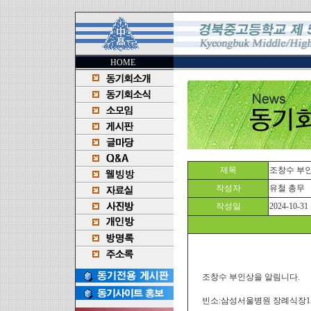
HOME
제목
조창수 부인상.
작성자
유철 총무
작성일
2024-10-31
조창수 부인상을 알림니다.
빈소:삼성서울병원 장례식장1