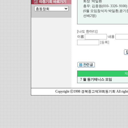
회장 :박일환
총무: 김종원(010- 3320- 9100)
(6월 모임참석자:박일환,윤기
선배2명)
[나도 한마디]
이름
내용
[등록]
제
7 월 동기테니스 모임
Copyright ⓒ1998 경북중고제50회동기회 All rights r