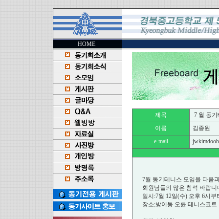
HOME
제목
7 월 동기
이름
김종원
e-mail
jwkimdoobu
7월 동기테니스 모임을 다음과
회원님들의 많은 참석 바랍니
일시:7월 12일(수) 오후 6시부
장소;방이동 오륜 테니스코트