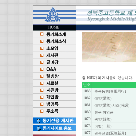
HOME
총 1083개의 게시물이 있습니다.
번호
1083
춘풍동행(春風同行)
1082
애향(愛鄕)
1081
애향(愛鄕) 시조(時調)
1080
친구 허영근
1079
귀향(歸鄕)
1078
이별(離別)
1077
관봉신월(冠峰新月)