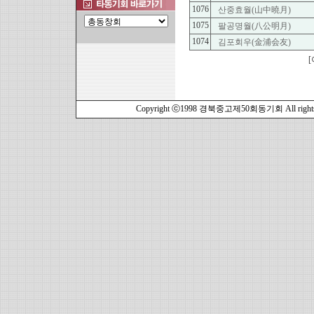
1076
산중효월(山中曉月)
1075
팔공명월(八公明月)
1074
김포회우(金浦会友)
[
Copyright ⓒ1998 경북중고제50회동기회 All rights r