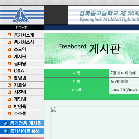
HOME
제목
7월의 더위속에 ...
이름
도명(濤鳴)
e-mail
hanavi21c@naver.